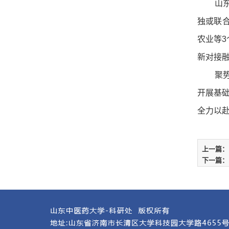
山
独或联
农业等
新对接
聚
开展基
全力以
上一篇：
下一篇：